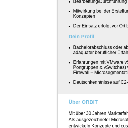
Bearbeitung/Durchführung 
Mitwirkung bei der Erstel
Konzepten
Der Einsatz erfolgt vor O
Dein Profil
Bachelorabschluss oder a
adäquater beruflicher Erfa
Erfahrungen mit VMware v
Portgruppen & vSwitches) 
Firewall – Microsegmentat
Deutschkenntnisse auf C2
Über ORBIT
Mit über 30 Jahren Markterfa
Als ausgezeichneter Microsof
entwickeln Konzepte und cu