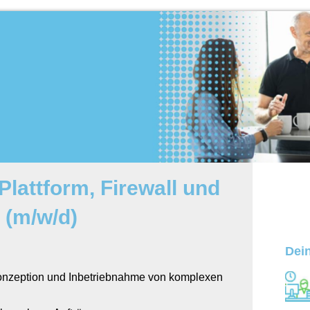
Plattform, Firewall und
 (m/w/d)
Dein
onzeption und Inbetriebnahme von komplexen